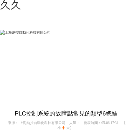
久久
納控自動化動態
以前瞻視覺，發現并布局未來
PLC控制系統的故障點常見的類型6總結
來源： 上海納控自動化科技有限公司
人氣：
發表時間：05-06 17:31
【
小
中
大
】