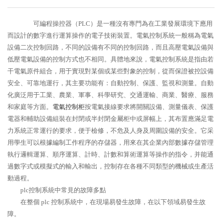
可編程操控器（PLC）是一種沒有專門為在工業發展環境下應用
而設計的數字進行運算操作的電子技術裝置。電氣控制系統一般稱為電氣
設備二次控制回路，不同的設備有不同的控制回路，而且高壓電氣設備與
低壓電氣設備的控制方式也不相同。具體地來說，電氣控制系統是指由若
干電氣原件組合，用于實現對某個或某些對象的控制，從而保證被控設備
安全、可靠地運行，其主要功能有：自動控制、保護、監視和測量。自動
化廣泛用于工業、農業、軍事、科學研究、交通運輸、商業、醫療、服務
和家庭等方面。
電氣控制柜
按電氣接線要求將開關設備、測量儀表、保護
電器和輔助設備組裝在封閉或半封閉金屬柜中或屏幅上，其布置應滿足電
力系統正常運行的要求，便于檢修，不危及人身及周圍設備的安全。它采
用學生可以根據編制工作程序的存儲器，用來在其企業內部數據存儲管理
執行邏輯運算、順序運算、計時、計數和算術運算等操作的指令，并能通
過數字式或模擬式的輸入和輸出，控制存在各種不同類型的機械或生產活
動過程。
plc控制系統中常見的故障多點
在整個 plc 控制系統中，在現場易發生故障，在以下領域易發生故
障。