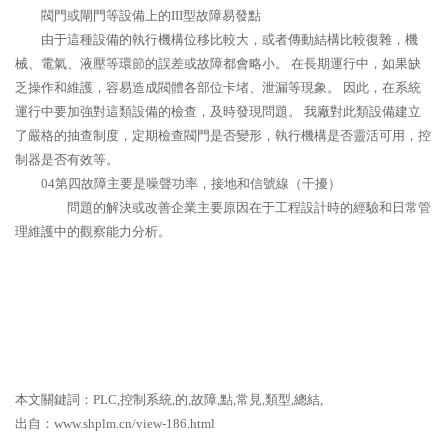
閥門或閘門等設備上的III型故障易發點
由于這種設備的執行機構位移比較大，或者傳動結構比較復雜，機
械、電氣、液壓等環節的誤差或故障都會略小。 在長期運行中，如果缺
乏操作和維護，容易造成閥體各部位卡堵、泄漏等現象。 因此，在系統
運行中要加強對這類設備的檢查，及時發現問題。 我廠對此類設備建立
了嚴格的抽查制度，定期檢查閥門是否變形，執行機構是否靈活可用，控
制器是否有效等。
04第四故障主要是噪聲功率，接地和信號線（干擾）
問題的解決或改善企業主要原因在于工程設計時的經驗和日常管
理維護中的觀察能力分析。
本文關鍵詞：PLC,控制系統,的,故障,點,常見,類型,總結,
出自：www.shplm.cn/view-186.html