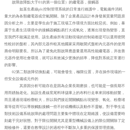
故障故障點大于01的第一個位置）的繼電器，接觸器
如某生產線plc控制管理系統的日常進行維護中，電氣備件消耗
量大的為各類繼電器或空氣開關。除了企業產品設計本身發展質量問題原
因分析之外，主要是學生由于施工現場工作環境方面比較惡劣。例如，暴
露于生產生活環境中的接觸器觸點易打火或氧化，逐漸出現發熱變形，直
至我們不能滿足使用。該生產線所有活動現場的控制箱都是可以選用密閉
性較好的盤柜，其內部元器件較其他國家采用敞開式盤柜內元器件的使用
壽命明顯要長。所以為了避免此類故障應盡量選用高性能繼電器，并改善
元器件使用社會環境，就可以有效減少更換的頻率，降低對系統正常運行
的影響。
02第二類故障切換點處，可能會發生，極限位置，并在操作現場的一
些安全設備或元件的
其原因分析可能存在是因為企業長期磨損，也可能是一個長期不
用而銹蝕老化。如該生產線窯尾料球儲庫上的布料行走車來回移動頻繁，
而且通過現場粉塵較大，所以我們接近開關觸點出現變形、氧化、粉塵堵
塞等從而可以導致觸點接觸一些不好或機構以及動作不靈敏。對于學生這
類技術設備系統故障的處理問題主要集中體現在定期維護，使設備需要時
刻處于完好狀態。對于限位開關尤其是重型機械設備上的限位開關除了定
期檢修外，還要在教學設計的過程中不斷加入多重的保護管理措施。